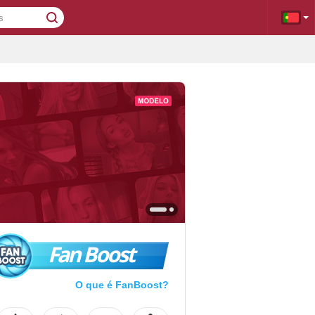
Fan Boost
O que é FanBoost?