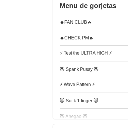
Menu de gorjetas
🔥FAN CLUB🔥
🔥CHECK PM🔥
⚡ Test the ULTRA HIGH ⚡
😻 Spank Pussy 😻
⚡ Wave Pattern ⚡
😻 Suck 1 finger 😻
😻 Ahegao 😻