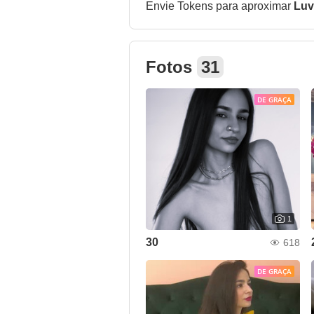
Envie Tokens para aproximar
Luv
Fotos
31
DE GRAÇA
1
30
618
DE GRAÇA