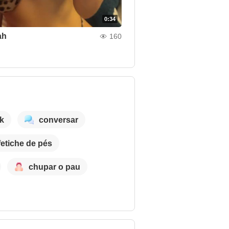
0:34
ah
160
lk
conversar
fetiche de pés
chupar o pau