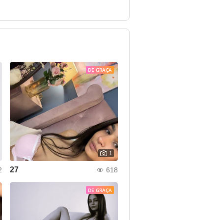
DE GRAÇA
1
27
2
618
DE GRAÇA