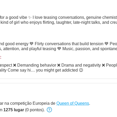
 for a good vibe ✨ I love teasing conversations, genuine chemis
 kind of girl who enjoys flirting, laughter, late-night talks, and 
, attention, and playful teasing 💙 Music, passion, and spont
:
Dry conversations with no personality Come say hi… you might get addicted 😉
ipar na competição Europeia de
Queen of Queens
.
em
1275 lugar
(0 pontos).