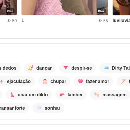
0:32
0:37
1
luviluvi
50
55
os dedos
dançar
despir-se
Dirty Ta
ejaculação
chupar
fazer amor
usar um dildo
lamber
massagem
transar forte
sonhar