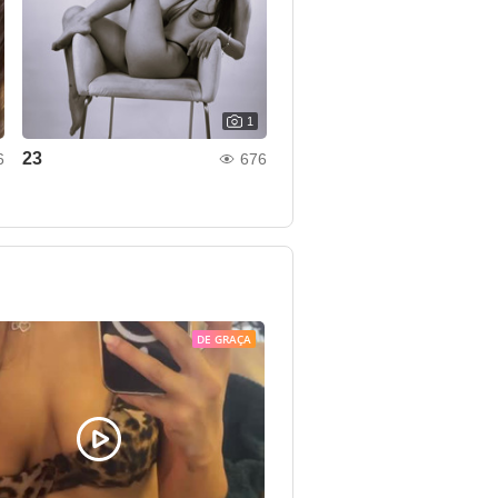
1
23
6
676
DE GRAÇA