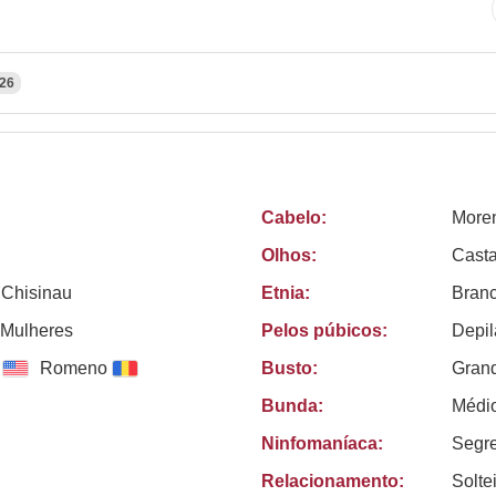
26
Cabelo:
More
Olhos:
Cast
 Chisinau
Etnia:
Bran
Mulheres
Pelos púbicos:
Depi
Romeno
Busto:
Gran
Bunda:
Médi
Ninfomaníaca:
Segr
Relacionamento:
Solte