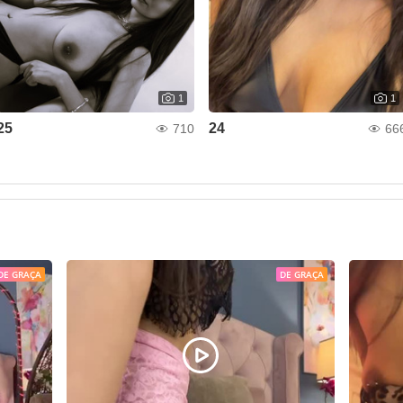
1
1
25
24
710
66
DE GRAÇA
DE GRAÇA