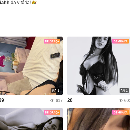
iahh
da
vitória!
DE GRAÇA
DE GRAÇA
1
1
29
28
617
60
DE GRAÇA
DE GRAÇA