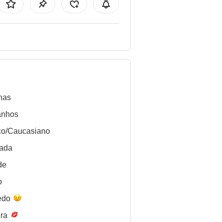
nas
anhos
co/Caucasiano
lada
de
o
edo
ira