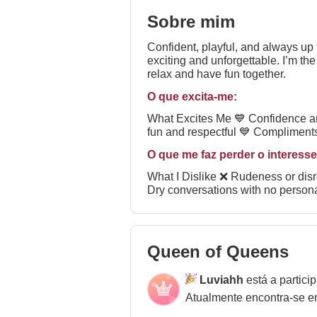
Sobre mim
Confident, playful, and always up
exciting and unforgettable. I’m the
relax and have fun together.
O que excita-me:
What Excites Me 💙 Confidence and good energy 💙 Flirty conversations that build tension 💙 People who know how to keep things
fun and respectful 💙 Compliments
O que me faz perder o interesse
What I Dislike ❌ Rudeness or disrespect ❌ Demanding behavior ❌ Drama and negativity ❌ People who don’t know boundaries ❌
Queen of Queens
Luviahh
está a partic
Atualmente encontra-se 