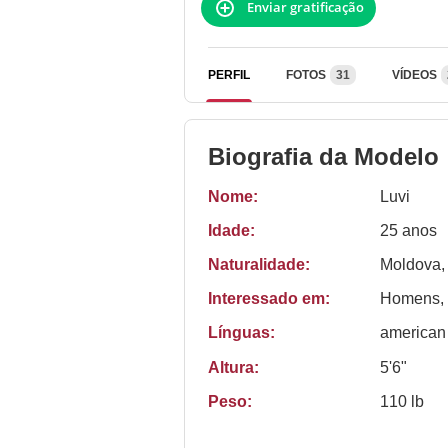
Enviar gratificação
PERFIL
FOTOS
31
VÍDEOS
Biografia da Modelo
Nome:
Luvi
Idade:
25 anos
Naturalidade:
Moldova,
Interessado em:
Homens, 
Línguas:
american
Altura:
5'6"
Peso:
110 lb